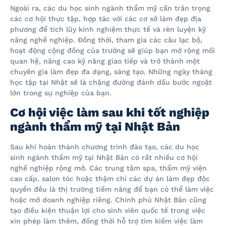
Ngoài ra, các du học sinh ngành thẩm mỹ cần trân trọng
các cơ hội thực tập, hợp tác với các cơ sở làm đẹp địa
phương để tích lũy kinh nghiệm thực tế và rèn luyện kỹ
năng nghề nghiệp. Đồng thời, tham gia các câu lạc bộ,
hoạt động cộng đồng của trường sẽ giúp bạn mở rộng mối
quan hệ, nâng cao kỹ năng giao tiếp và trở thành một
chuyên gia làm đẹp đa dạng, sáng tạo. Những ngày tháng
học tập tại Nhật sẽ là chặng đường đánh dấu bước ngoặt
lớn trong sự nghiệp của bạn.
Cơ hội việc làm sau khi tốt nghiệp
ngành thẩm mỹ tại Nhật Bản
Sau khi hoàn thành chương trình đào tạo, các du học
sinh ngành thẩm mỹ tại Nhật Bản có rất nhiều cơ hội
nghề nghiệp rộng mở. Các trung tâm spa, thẩm mỹ viện
cao cấp, salon tóc hoặc thậm chí các dự án làm đẹp độc
quyền đều là thị trường tiềm năng để bạn có thể làm việc
hoặc mở doanh nghiệp riêng. Chính phủ Nhật Bản cũng
tạo điều kiện thuận lợi cho sinh viên quốc tế trong việc
xin phép làm thêm, đồng thời hỗ trợ tìm kiếm việc làm