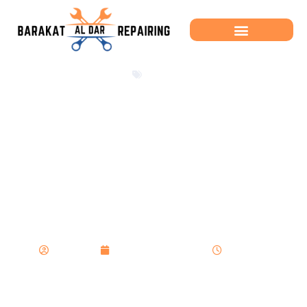
Latest
Du học ngành thẩm
mỹ tại Nhật Bản – Cơ
hội nghề nghiệp rộng
mở và trải nghiệm
toàn diện
admin
October 18, 2024
3:24 pm