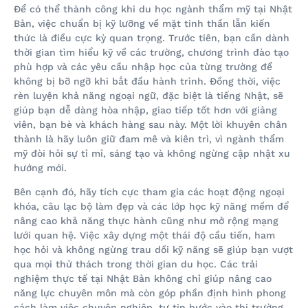
Để có thể thành công khi du học ngành thẩm mỹ tại Nhật
Bản, việc chuẩn bị kỹ lưỡng về mặt tinh thần lẫn kiến
thức là điều cực kỳ quan trọng. Trước tiên, bạn cần dành
thời gian tìm hiểu kỹ về các trường, chương trình đào tạo
phù hợp và các yêu cầu nhập học của từng trường để
không bị bỡ ngỡ khi bắt đầu hành trình. Đồng thời, việc
rèn luyện khả năng ngoại ngữ, đặc biệt là tiếng Nhật, sẽ
giúp bạn dễ dàng hòa nhập, giao tiếp tốt hơn với giảng
viên, bạn bè và khách hàng sau này. Một lời khuyên chân
thành là hãy luôn giữ đam mê và kiên trì, vì ngành thẩm
mỹ đòi hỏi sự tỉ mỉ, sáng tạo và không ngừng cập nhật xu
hướng mới.
Bên cạnh đó, hãy tích cực tham gia các hoạt động ngoại
khóa, câu lạc bộ làm đẹp và các lớp học kỹ năng mềm để
nâng cao khả năng thực hành cũng như mở rộng mạng
lưới quan hệ. Việc xây dựng một thái độ cầu tiến, ham
học hỏi và không ngừng trau dồi kỹ năng sẽ giúp bạn vượt
qua mọi thử thách trong thời gian du học. Các trải
nghiệm thực tế tại Nhật Bản không chỉ giúp nâng cao
năng lực chuyên môn mà còn góp phần định hình phong
cách làm việc chuyên nghiệp, tự tin bước vào thị trường