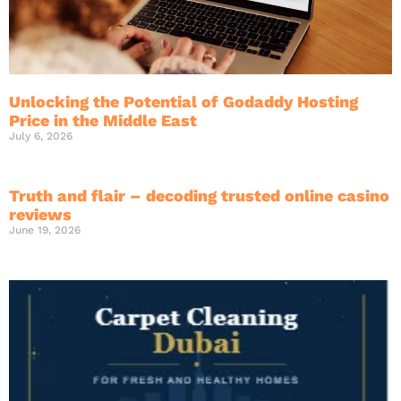
Unlocking the Potential of Godaddy Hosting
Price in the Middle East
July 6, 2026
Truth and flair – decoding trusted online casino
reviews
June 19, 2026