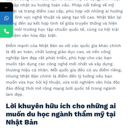
và cập nhật xu hướng toàn cầu. Pháp nổi tiếng về mỹ
←
thuật và trang điểm cao cấp, phù hợp với những ai hướng
đến lĩnh vực nghệ thuật và sáng tạo tối cao. Nhật Bản lại
mang đến sự kết hợp tinh tế giữa truyền thống và hiện
đại, môi trường học tập chuẩn quốc tế, cùng cơ hội trải
nghiệm văn hóa đặc biệt.
Điểm mạnh của Nhật Bản so với các quốc gia khác chính
là độ an toàn, chất lượng giáo dục cao, và nền công
nghiệp làm đẹp rất phát triển, phù hợp cho các bạn
muốn tận dụng các công nghệ mới nhất và xây dựng
thương hiệu cá nhân. Mỗi quốc gia đều có ưu điểm riêng,
nhưng Nhật Bản chính là điểm đến lý tưởng nếu bạn
muốn vừa học hỏi kỹ thuật, vừa trải nghiệm văn hóa độc
đáo đồng thời mở rộng mạng lưới quốc tế trong ngành
làm đẹp.
Lời khuyên hữu ích cho những ai
muốn du học ngành thẩm mỹ tại
Nhật Bản