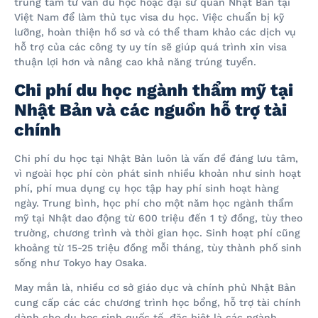
trung tâm tư vấn du học hoặc đại sứ quán Nhật Bản tại
Việt Nam để làm thủ tục visa du học. Việc chuẩn bị kỹ
lưỡng, hoàn thiện hồ sơ và có thể tham khảo các dịch vụ
hỗ trợ của các công ty uy tín sẽ giúp quá trình xin visa
thuận lợi hơn và nâng cao khả năng trúng tuyển.
Chi phí du học ngành thẩm mỹ tại
Nhật Bản và các nguồn hỗ trợ tài
chính
Chi phí du học tại Nhật Bản luôn là vấn đề đáng lưu tâm,
vì ngoài học phí còn phát sinh nhiều khoản như sinh hoạt
phí, phí mua dụng cụ học tập hay phí sinh hoạt hàng
ngày. Trung bình, học phí cho một năm học ngành thẩm
mỹ tại Nhật dao động từ 600 triệu đến 1 tỷ đồng, tùy theo
trường, chương trình và thời gian học. Sinh hoạt phí cũng
khoảng từ 15-25 triệu đồng mỗi tháng, tùy thành phố sinh
sống như Tokyo hay Osaka.
May mắn là, nhiều cơ sở giáo dục và chính phủ Nhật Bản
cung cấp các các chương trình học bổng, hỗ trợ tài chính
dành cho du học sinh quốc tế, đặc biệt là các ngành