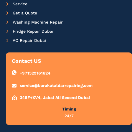
Service
Get a Quote
Washing Machine Repair
Fridge Repair Dubai
AC Repair Dubai
Contact US
+971529161624
service@barakataldarrepairing.com
348F+XV4, Jabal Ali Second Dubai
Timing
24/7