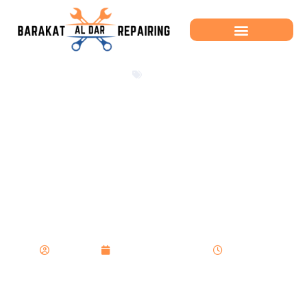
Latest
Thưởng Tân Thủ
Xocdia88 – Cơ Hội
Vàng Để Khởi Đầu
Thuận Lợi Trong Cược
Đổi
admin
January 22, 2025
3:31 pm