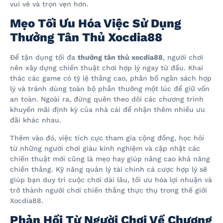
vui vẻ và trọn vẹn hơn.
Mẹo Tối Ưu Hóa Việc Sử Dụng
Thưởng Tân Thủ Xocdia88
Để tận dụng tối đa
thưởng tân thủ xocdia88
, người chơi
nên xây dựng chiến thuật chơi hợp lý ngay từ đầu. Khai
thác các game có tỷ lệ thắng cao, phân bố ngân sách hợp
lý và tránh dùng toàn bộ phần thưởng một lúc để giữ vốn
an toàn. Ngoài ra, đừng quên theo dõi các chương trình
khuyến mãi định kỳ của nhà cái để nhận thêm nhiều ưu
đãi khác nhau.
Thêm vào đó, việc tích cực tham gia cộng đồng, học hỏi
từ những người chơi giàu kinh nghiệm và cập nhật các
chiến thuật mới cũng là mẹo hay giúp nâng cao khả năng
chiến thắng. Kỹ năng quản lý tài chính cá cược hợp lý sẽ
giúp bạn duy trì cuộc chơi dài lâu, tối ưu hóa lợi nhuận và
trở thành người chơi chiến thắng thực thụ trong thế giới
Xocdia88.
Phản Hồi Từ Người Chơi Về Chương