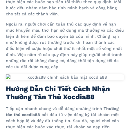
thực hiện các bước nạp tiền tối thiểu theo quy định. Mỗi
bước đều nhằm đảm bảo tính minh bạch và công bằng
cho tất cả các thành viên.
Ngoài ra, người chơi cần tuân thủ các quy định về hạn
mức khuyến mãi, thời hạn sử dụng mã thưởng và các điều
kiện đi kèm để đảm bảo quyền lợi của mình. Chẳng hạn
như không được rút thưởng trước khi hoàn thành các
điều kiện về cược hoặc chơi thử ít nhất một số vòng nhất
định. Việc nắm rõ các quy định này giúp người chơi tránh
những rắc rối không đáng có, đồng thời tận dụng tối đa
các ưu đãi được cung cấp.
Hướng Dẫn Chi Tiết Cách Nhận
Thưởng Tân Thủ Xocdia88
Tiếp cận nhanh chóng và dễ dàng chương trình
Thưởng
tân thủ xocdia88
bắt đầu từ việc đăng ký tài khoản một
cách hợp lệ và đầy đủ thông tin. Sau đó, người chơi cần
thực hiện các bước xác thực, tải khoản và nạp tiền