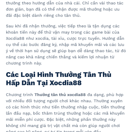
thưởng theo hướng dẫn của nhà cái. Chỉ cần vài thao tác
đơn giản, bạn đã có thể nhận được mã thưởng hoặc ưu
đãi đặc biệt dành riêng cho tân thủ.
Sau khi đã nhận thưởng, việc tiếp theo là tận dụng các
khoản tiền này để thử vận may trong các game bài của
Xocdia88 như xocdia, tài xỉu, cược trực tuyến. Hướng dẫn
cụ thể các bước đăng ký, nhập mã khuyến mãi và các lưu
ý về thời hạn sử dụng sẽ giúp bạn dễ dàng thao tác, từ đó
nâng cao khả năng chiến thắng và kiếm lợi nhuận từ
chương trình này.
Các Loại Hình Thưởng Tân Thủ
Hấp Dẫn Tại Xocdia88
Chương trình
Thưởng tân thủ xocdia88
đa dạng, phù hợp
với nhiều đối tượng người chơi khác nhau. Thường xuyên
có các hình thức như tiền thưởng nhập cuộc, tiền thưởng
lần đầu nạp, bốc thăm trúng thưởng hoặc các mã khuyến
mãi miễn phí cược. Đặc biệt, những phần thưởng này
không chỉ mang giá trị vật chất mà còn giúp người chơi
nâng cao kỹ năng, sự tự tin trong mỗi ván đấu.