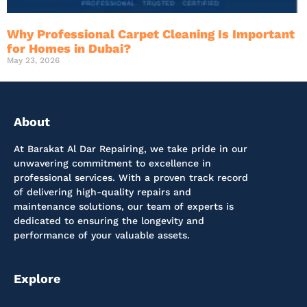
Why Professional Carpet Cleaning Is Important
for Homes in Dubai?
May 23, 2026
About
At Barakat Al Dar Repairing, we take pride in our
unwavering commitment to excellence in
professional services. With a proven track record
of delivering high-quality repairs and
maintenance solutions, our team of experts is
dedicated to ensuring the longevity and
performance of your valuable assets.
Explore