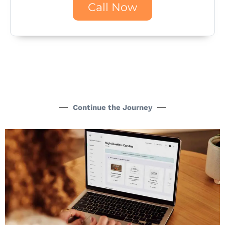
Call Now
Continue the Journey